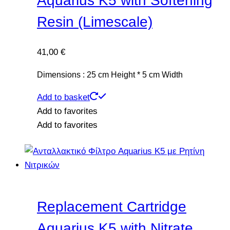
Aquarius K5 with Softening
Resin (Limescale)
41,00
€
Dimensions :
25
cm Height *
5
cm Width
Add to basket
Add to favorites
Add to favorites
Replacement Cartridge
Aquarius K5 with Nitrate