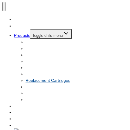
Home
About us
Products
Toggle child menu
Tap filters
On the counter filters
Undersink filters
Κάτω Πάγκου με Βρυσάκι
Bath and washing machine filters
Whole House Water Filters
Replacement Cartridges
Reverse osmosis
Accessories
Water Dispensers
News
Video
Certifications
Contact