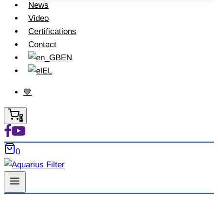
News
Video
Certifications
Contact
EN
EL
💙
0
0