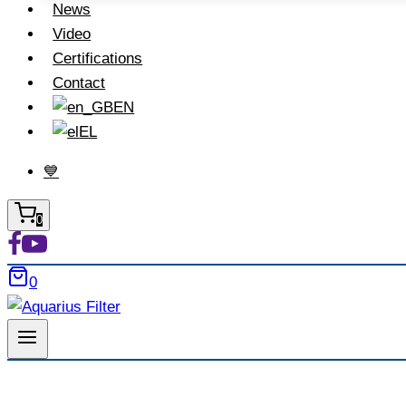
News
Video
Certifications
Contact
EN
EL
💙
0
0