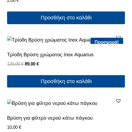
2,00
€
Προσθήκη στο καλάθι
Προσφορά!
Τρίοδη Βρύση χρώματος Inox Aquarius
Original
Η
120,00
€
89,00
€
price
τρέχουσα
was:
τιμή
Προσθήκη στο καλάθι
120,00 €.
είναι:
89,00 €.
Βρύση για φίλτρο νερού κάτω πάγκου
10,00
€