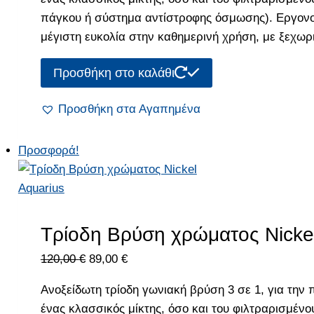
120,00 €.
είναι:
πάγκου ή σύστημα αντίστροφης όσμωσης). Εργονο
89,00 €.
μέγιστη ευκολία στην καθημερινή χρήση, με ξεχωρ
Προσθήκη στο καλάθι
Προσθήκη στα Αγαπημένα
Προσφορά!
Τρίοδη Βρύση χρώματος Nickel
Original
Η
120,00
€
89,00
€
price
τρέχουσα
Ανοξείδωτη τρίοδη γωνιακή βρύση 3 σε 1, για την
was:
τιμή
ένας κλασσικός μίκτης, όσο και του φιλτραρισμένο