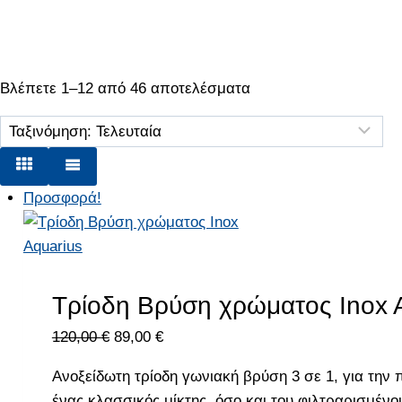
Sorted
Βλέπετε 1–12 από 46 αποτελέσματα
by
latest
Προσφορά!
Τρίοδη Βρύση χρώματος Inox 
Original
Η
120,00
€
89,00
€
price
τρέχουσα
Ανοξείδωτη τρίοδη γωνιακή βρύση 3 σε 1, για την
was:
τιμή
ένας κλασσικός μίκτης, όσο και του φιλτραρισμένο