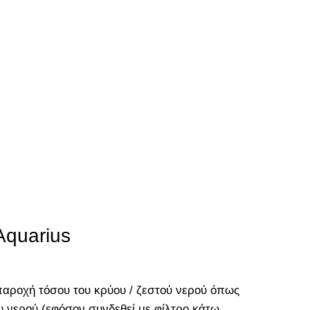
Aquarius
 παροχή τόσου του κρύου / ζεστού νερού όπως
υ νερού (εφόσον συνδεθεί με φίλτρο κάτω