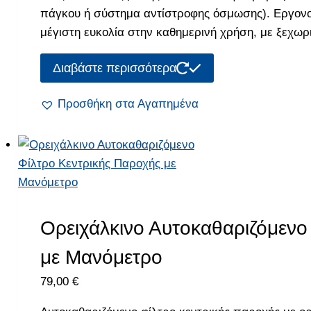
120,00 €.
είναι:
πάγκου ή σύστημα αντίστροφης όσμωσης). Εργονο
89,00 €.
μέγιστη ευκολία στην καθημερινή χρήση, με ξεχωρ
Διαβάστε περισσότερα
Προσθήκη στα Αγαπημένα
Ορειχάλκινο Αυτοκαθαριζόμενο
με Μανόμετρο
79,00
€