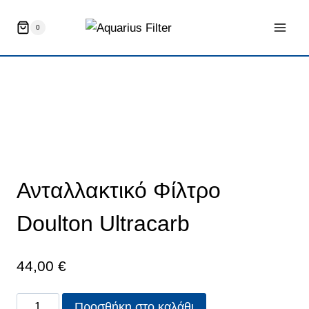
Skip
to
0
content
Ανταλλακτικό Φίλτρο
Doulton Ultracarb
44,00
€
Ανταλλακτικό
Προσθήκη στο καλάθι