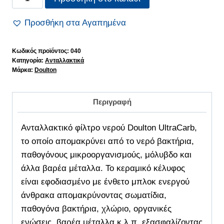
Φίλτρο
Doulton
Προσθήκη στα Αγαπημένα
Ultracarb
ποσότητα
Κωδικός προϊόντος:
040
Κατηγορία:
Ανταλλακτικά
Μάρκα:
Doulton
Περιγραφή
Ανταλλακτικό φίλτρο νερού Doulton UltraCarb,
το οποίο απομακρύνει από το νερό βακτήρια,
παθογόνους μικροοργανισμούς, μόλυβδο και
άλλα βαρέα μέταλλα. Το κεραμικό κέλυφος
είναι εφοδιασμένο με ένθετο μπλοκ ενεργού
άνθρακα απομακρύνοντας σωματίδια,
παθογόνα βακτήρια, χλώριο, οργανικές
ενώσεις, βαρέα μέταλλα κ.λ.π, εξασφαλίζοντας