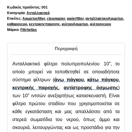
10"
Κωδικός προϊόντος:
001
Κατηγορία:
Ανταλλακτικά
PP
Ετικέτες:
Aquariusfilter
,
cleanwater
,
waterfilter
,
ανταλλακτικοAquarius
,
ποσότητα
καθαρονερο
,
κεντρικηςπαροχης
,
φιλτροAquarius
,
φιλτρονερου
Μάρκα:
Filtrhellas
Περιγραφή
Α
νταλλακτικό φίλτρο πολυπροπυλενίου
10”
, το
οποίο
μπορεί να τοποθετηθεί σε οποιαδήποτε
σύστημα φίλτρων (
άνω πάγκου
,
κάτω πάγκου
,
κεντρικής παροχής
,
αντίστροφης όσμωσης
)
των 10″ ιντσών ανεξαρτήτως κατασκευαστή. Είναι
φίλτρο πρώτου σταδίου που χρησιμοποιείται σε
κάθε εγκατάσταση και μας απαλλάσσει από τα
στερεά σωματίδια του νερού, όπως άμμο και
σκουριά, λειτουργώντας και ως προστάδιο για την