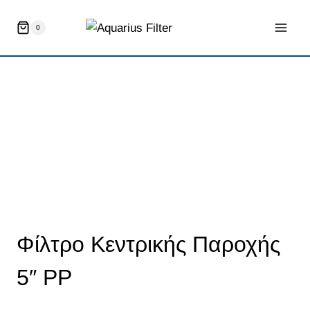
Skip
to
0
content
Φίλτρο Κεντρικής Παροχής
5″ PP