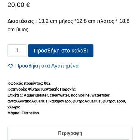
20,00
€
Διαστάσεις : 13,2 cm μήκος *12,8 cm πλάτος * 18,8
cm ύψος
Φίλτρο
Προσθήκη στο καλάθι
Κεντρικής
Παροχής
Προσθήκη στα Αγαπημένα
5″
PP
Κωδικός προϊόντος:
002
Κατηγορία:
Φίλτρα Κεντρικής Παροχής
ποσότητα
Ετικέτες:
Aquariusfilter
,
cleanwater
,
nochlorine
,
waterfilter
,
ανταλλακτικοAquarius
,
καθαρονερο
,
φιλτροAquarius
,
φιλτρονερου
,
χλωριο
Μάρκα:
Filtrhellas
Περιγραφή